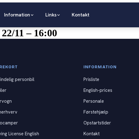
Information
Links
Kontakt
 22/11 – 16:00
REKORT
INFORMATION
indelig personbil
Prisliste
iler
English-prices
rvogn
Personale
nerhverv
Førstehjælp
tocamper
Opstartstider
ving License English
Kontakt