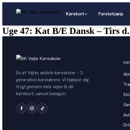
Videre
til
Kørekort
Førstehjælp
indhold
Uge 47: Kat B/E Dansk – Tirs d.
KØ
En af Vejles ældste køreskoler – 3.
Alm
generation kørelærere. Vi hjælper dig
Tra
trygt gennem hele vejen til dit
kørekort, uanset kategori.
Sto
Ge
Au
Dri