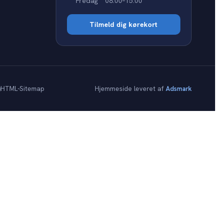
Fredag
08:00–15:00
Tilmeld dig kørekort
)
HTML-Sitemap
Hjemmeside leveret af
Adsmark