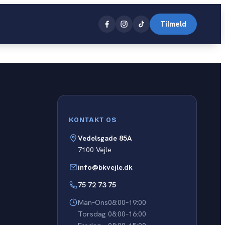
Tilmeld
Close
KONTAKT OS
Vedelsgade 85A
7100 Vejle
info@bkvejle.dk
75 72 73 75
Man–Ons
08:00–19:00
Torsdag
08:00–16:00