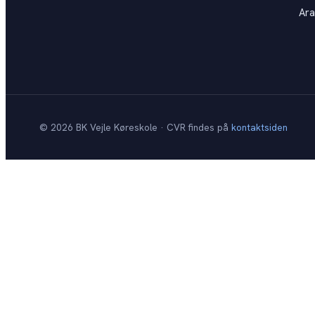
Ara
©
2026
BK Vejle Køreskole · CVR findes på
kontaktsiden