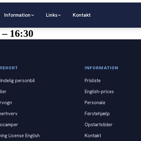
Information
Links
Kontakt
 – 16:30
REKORT
INFORMATION
indelig personbil
Prisliste
iler
English-prices
rvogn
Personale
nerhverv
Førstehjælp
tocamper
Opstartstider
ving License English
Kontakt