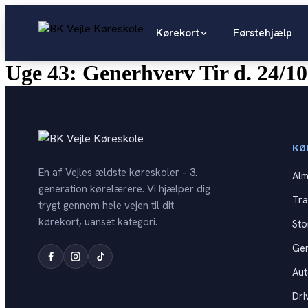
Videre
til
Kørekort
Førstehjælp
indhold
Uge 43: Generhverv Tir d. 24/10
KØ
En af Vejles ældste køreskoler – 3.
Alm
generation kørelærere. Vi hjælper dig
Tra
trygt gennem hele vejen til dit
kørekort, uanset kategori.
Sto
Ge
Au
Dri