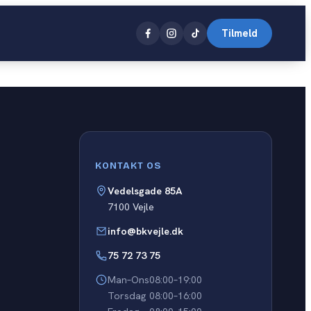
Tilmeld
Close
KONTAKT OS
Vedelsgade 85A
7100 Vejle
info@bkvejle.dk
75 72 73 75
Man–Ons
08:00–19:00
Torsdag
08:00–16:00