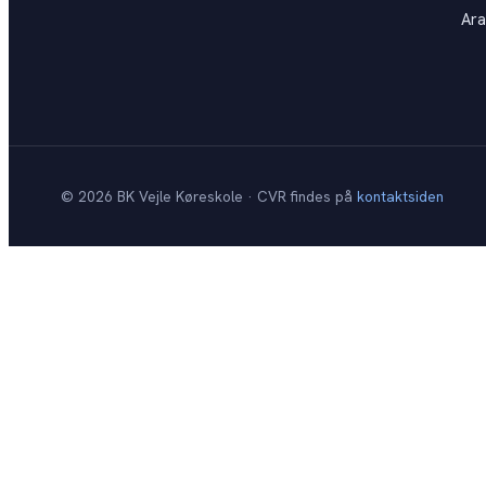
Ara
©
2026
BK Vejle Køreskole · CVR findes på
kontaktsiden