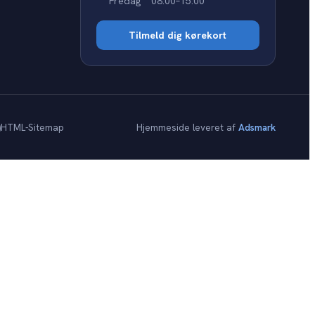
Fredag
08:00–15:00
Tilmeld dig kørekort
)
HTML-Sitemap
Hjemmeside leveret af
Adsmark