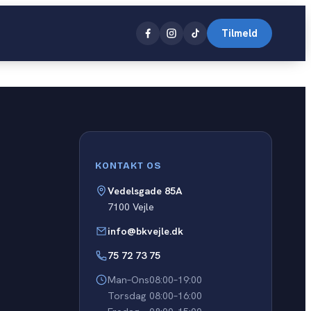
Tilmeld
Close
KONTAKT OS
Vedelsgade 85A
7100 Vejle
info@bkvejle.dk
75 72 73 75
Man–Ons
08:00–19:00
Torsdag
08:00–16:00