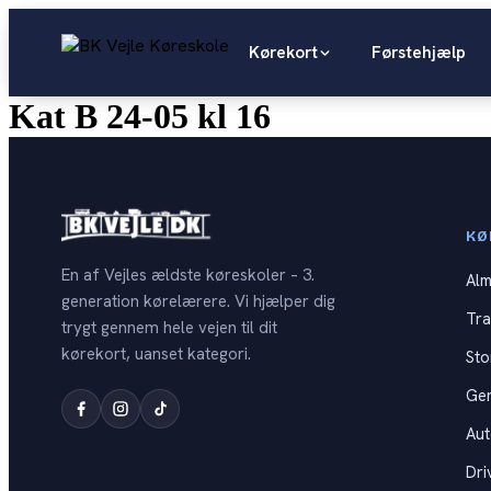
Videre
til
Kørekort
Førstehjælp
indhold
Kat B 24-05 kl 16
KØ
En af Vejles ældste køreskoler – 3.
Alm
generation kørelærere. Vi hjælper dig
Tra
trygt gennem hele vejen til dit
kørekort, uanset kategori.
Sto
Ge
Au
Dri