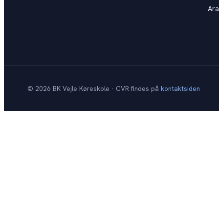
Ara
©
2026
BK Vejle Køreskole · CVR findes på
kontaktsiden