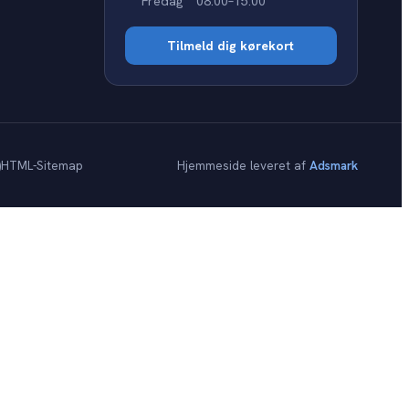
Fredag
08:00–15:00
Tilmeld dig kørekort
)
HTML-Sitemap
Hjemmeside leveret af
Adsmark