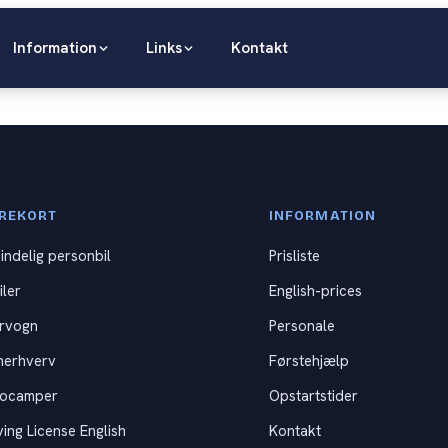
Information
Links
Kontakt
REKORT
INFORMATION
indelig personbil
Prisliste
iler
English-prices
rvogn
Personale
nerhverv
Førstehjælp
tocamper
Opstartstider
ving License English
Kontakt