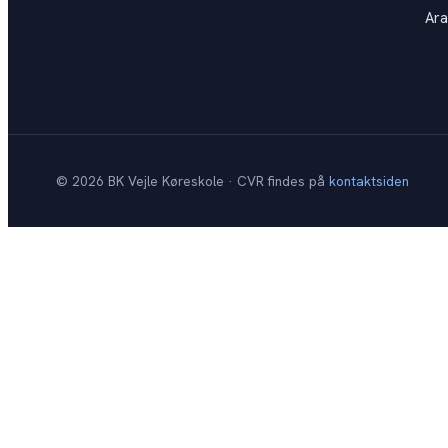
Ara
©
2026
BK Vejle Køreskole · CVR findes på
kontaktsiden