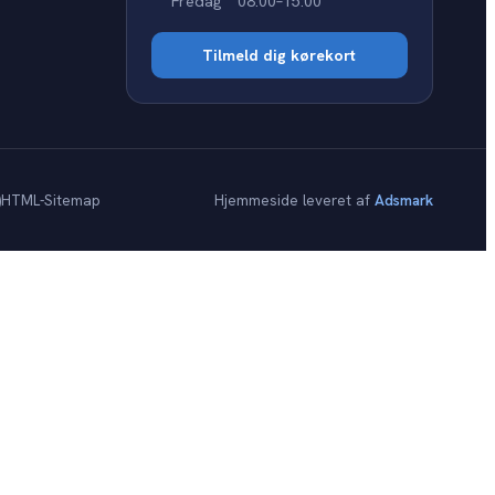
Fredag
08:00–15:00
Tilmeld dig kørekort
)
HTML-Sitemap
Hjemmeside leveret af
Adsmark