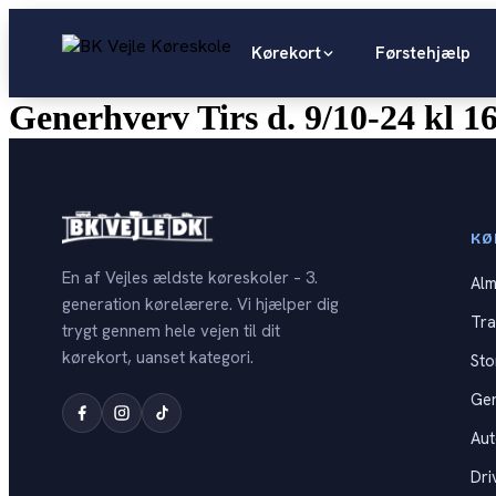
Videre
til
Kørekort
Førstehjælp
indhold
Generhverv Tirs d. 9/10-24 kl 1
KØ
En af Vejles ældste køreskoler – 3.
Alm
generation kørelærere. Vi hjælper dig
Tra
trygt gennem hele vejen til dit
kørekort, uanset kategori.
Sto
Ge
Au
Dri