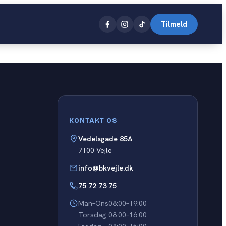
Tilmeld
Close
KONTAKT OS
Vedelsgade 85A
7100 Vejle
info@bkvejle.dk
75 72 73 75
Man–Ons
08:00–19:00
Torsdag
08:00–16:00