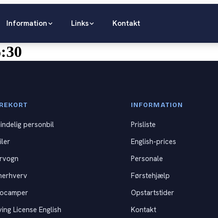
Information
Links
Kontakt
6:30
REKORT
INFORMATION
indelig personbil
Prisliste
iler
English-prices
rvogn
Personale
nerhverv
Førstehjælp
tocamper
Opstartstider
ving License English
Kontakt