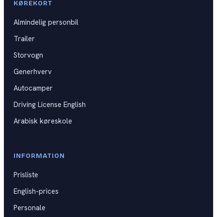
KØREKORT
Kat B
DKU
Almindelig personbil
Kat BE
Trailer
Kat C
Storvogn
Kat CE
Generhverv
Autocamper
Kat D
Driving License English
Generhverv
Arabisk køreskole
Førstehjælpskurser
INFORMATION
Spørgsmål til praktisk prøve
Prisliste
Videoguides til køreprøven
English-prices
Personale