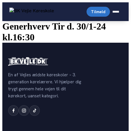
Videre
til
Tilmeld
indhold
Generhverv Tir d. 30/1-24
kl.16:30
C
Almindelig personbil
Arabisk køreskole
Driving License English
Prisliste
En af Vejles ældste køreskoler – 3.
Generhverv
English-prices
generation kørelærere. Vi hjælper dig
Digital Lægeattest
Trailer
trygt gennem hele vejen til dit
Personale
Køreprøvebooking
kørekort, uanset kategori.
Storvogn
Kontakt
Drive4you
Autocamper
Opstartstider
Færdselsstyrelsen
OPSTART PR. KATEGORI
Teoriprøver