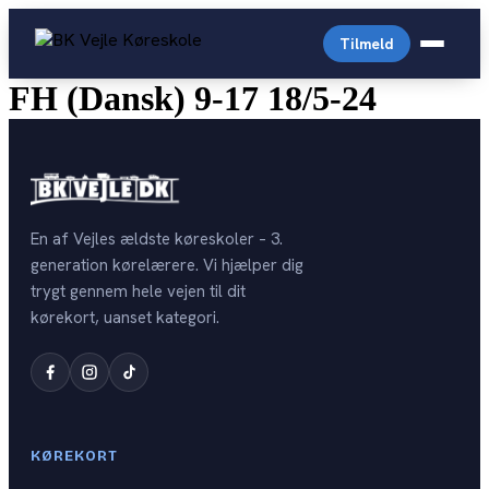
Videre
til
Tilmeld
indhold
FH (Dansk) 9-17 18/5-24
C
Almindelig personbil
Arabisk køreskole
Driving License English
En af Vejles ældste køreskoler – 3.
Prisliste
generation kørelærere. Vi hjælper dig
Generhverv
trygt gennem hele vejen til dit
English-prices
Digital Lægeattest
kørekort, uanset kategori.
Trailer
Personale
Køreprøvebooking
Storvogn
Kontakt
Drive4you
Autocamper
Opstartstider
Færdselsstyrelsen
KØREKORT
OPSTART PR. KATEGORI
Teoriprøver