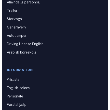
Almindelig personbil
Kat B
DKU
Trailer
Kat BE
Storvogn
Kat C
Generhverv
Autocamper
Kat CE
Driving License English
Kat D
Arabisk køreskole
Generhverv
Førstehjælpskurser
INFORMATION
Prisliste
Spørgsmål til praktisk prøve
English-prices
Videoguides til køreprøven
Personale
Førstehjælp