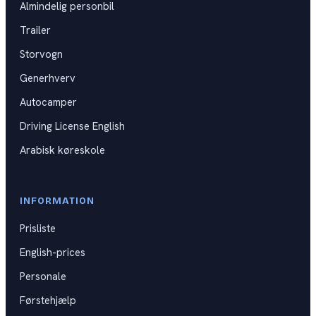
Almindelig personbil
Kat B
DKU
Trailer
Kat BE
Storvogn
Kat C
Generhverv
Autocamper
Kat CE
Driving License English
Kat D
Arabisk køreskole
Generhverv
Førstehjælpskurser
INFORMATION
Prisliste
Spørgsmål til praktisk prøve
English-prices
Videoguides til køreprøven
Personale
Førstehjælp