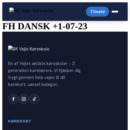
Videre
til
Tilmeld
indhold
FH DANSK +1-07-23
C
Almindelig personbil
Arabisk køreskole
Driving License English
En af Vejles ældste køreskoler – 3.
Prisliste
generation kørelærere. Vi hjælper dig
Generhverv
trygt gennem hele vejen til dit
English-prices
Digital Lægeattest
kørekort, uanset kategori.
Trailer
Personale
Køreprøvebooking
Storvogn
Kontakt
Drive4you
Autocamper
Opstartstider
Færdselsstyrelsen
KØREKORT
OPSTART PR. KATEGORI
Teoriprøver