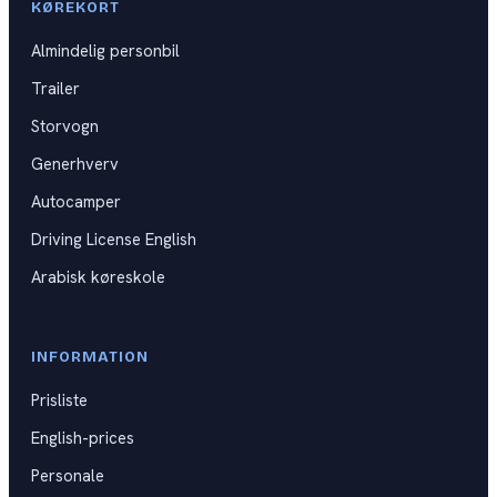
KØREKORT
Kat B
DKU
Almindelig personbil
Kat BE
Trailer
Kat C
Storvogn
Kat CE
Generhverv
Autocamper
Kat D
Driving License English
Generhverv
Arabisk køreskole
Førstehjælpskurser
INFORMATION
Spørgsmål til praktisk prøve
Prisliste
Videoguides til køreprøven
English-prices
Personale