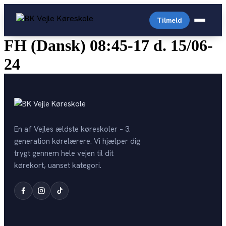
Videre
til
Tilmeld
indhold
FH (Dansk) 08:45-17 d. 15/06-
24
Almindelig personbil
Arabisk køreskole
Driving License English
Prisliste
En af Vejles ældste køreskoler – 3.
Generhverv
English-prices
generation kørelærere. Vi hjælper dig
Digital Lægeattest
Trailer
trygt gennem hele vejen til dit
Personale
Køreprøvebooking
kørekort, uanset kategori.
Storvogn
Kontakt
Drive4you
Autocamper
Opstartstider
Færdselsstyrelsen
OPSTART PR. KATEGORI
Teoriprøver