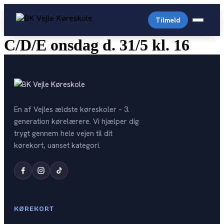
Videre
til
Tilmeld
indhold
C/D/E onsdag d. 31/5 kl. 16
Almindelig personbil
Arabisk køreskole
Driving License English
En af Vejles ældste køreskoler – 3.
Prisliste
generation kørelærere. Vi hjælper dig
Generhverv
trygt gennem hele vejen til dit
English-prices
Digital Lægeattest
kørekort, uanset kategori.
Trailer
Personale
Køreprøvebooking
Storvogn
Kontakt
Drive4you
Autocamper
Opstartstider
Færdselsstyrelsen
KØREKORT
OPSTART PR. KATEGORI
Teoriprøver