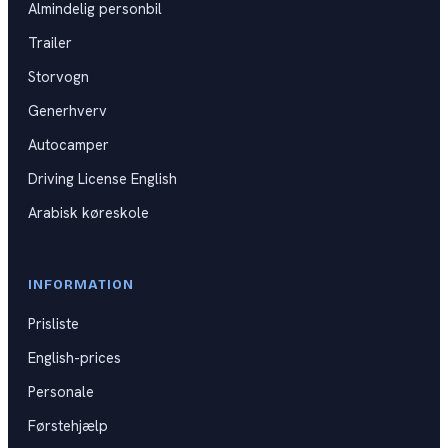
Almindelig personbil
Kat B
DKU
Trailer
Kat BE
Storvogn
Kat C
Generhverv
Autocamper
Kat CE
Driving License English
Kat D
Arabisk køreskole
Generhverv
Førstehjælpskurser
INFORMATION
Prisliste
Spørgsmål til praktisk prøve
English-prices
Videoguides til køreprøven
Personale
Førstehjælp