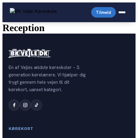
Videre
til
Tilmeld
indhold
Reception
C
Almindelig personbil
Arabisk køreskole
Driving License English
En af Vejles ældste køreskoler – 3.
Prisliste
generation kørelærere. Vi hjælper dig
Generhverv
trygt gennem hele vejen til dit
English-prices
Digital Lægeattest
kørekort, uanset kategori.
Trailer
Personale
Køreprøvebooking
Storvogn
Kontakt
Drive4you
Autocamper
Opstartstider
Færdselsstyrelsen
KØREKORT
OPSTART PR. KATEGORI
Teoriprøver