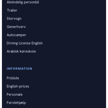
Almindelig personbil
Kat B
DKU
Trailer
Kat BE
Storvogn
Kat C
Generhverv
Autocamper
Kat CE
Driving License English
Kat D
Arabisk køreskole
Generhverv
Førstehjælpskurser
INFORMATION
Prisliste
Spørgsmål til praktisk prøve
English-prices
Videoguides til køreprøven
Personale
Førstehjælp