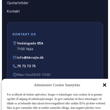
Opstartstider
Kontakt
KONTAKT OS
Vedelsgade 85A
7100 Vejle
info@bkvejle.dk
75 72 73 75
Man–Ons
08:00–19:00
Torsdag
08:00–16:00
Administrer Cookie Samtykke
Fredag
08:00–15:00
For at tilbyde de bedste oplevelser, bruger vi teknologier som cookies til at gemme
Tilmeld dig kørekort
og/eller få adgang til enhedsoplysninger. At give samtykke til disse teknologier vil
tillade os at behandle data såsom browsingadfærd eller unikke ID'er på dette websted.
Ikke at give samtykke eller at trække samtykke tilbage, kan negativt påvirke visse