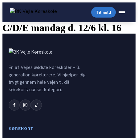
Videre
til
Tilmeld
indhold
C/D/E mandag d. 12/6 kl. 16
C
Almindelig personbil
Arabisk køreskole
Driving License English
En af Vejles ældste køreskoler – 3.
Prisliste
generation kørelærere. Vi hjælper dig
Generhverv
trygt gennem hele vejen til dit
English-prices
Digital Lægeattest
kørekort, uanset kategori.
Trailer
Personale
Køreprøvebooking
Storvogn
Kontakt
Drive4you
Autocamper
Opstartstider
Færdselsstyrelsen
KØREKORT
OPSTART PR. KATEGORI
Teoriprøver