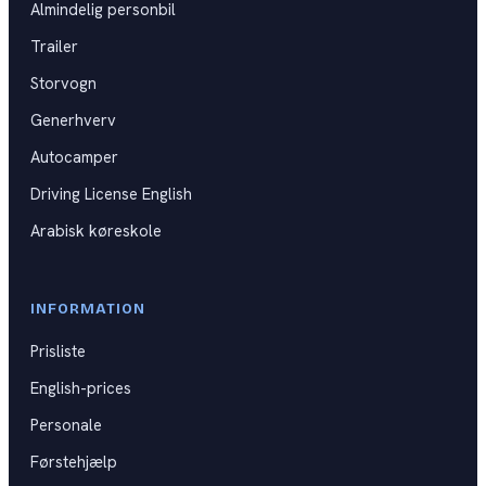
Almindelig personbil
Kat B
DKU
Trailer
Kat BE
Storvogn
Kat C
Generhverv
Autocamper
Kat CE
Driving License English
Kat D
Arabisk køreskole
Generhverv
Førstehjælpskurser
INFORMATION
Prisliste
Spørgsmål til praktisk prøve
English-prices
Videoguides til køreprøven
Personale
Førstehjælp