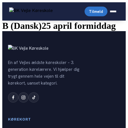
Videre
til
Tilmeld
indhold
B (Dansk)25 april formiddag
Almindelig personbil
Arabisk køreskole
Driving License English
En af Vejles ældste køreskoler – 3.
Prisliste
generation kørelærere. Vi hjælper dig
Generhverv
trygt gennem hele vejen til dit
English-prices
Digital Lægeattest
kørekort, uanset kategori.
Trailer
Personale
Køreprøvebooking
Storvogn
Kontakt
Drive4you
Autocamper
Opstartstider
Færdselsstyrelsen
KØREKORT
OPSTART PR. KATEGORI
Teoriprøver