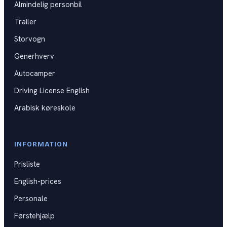
Almindelig personbil
Kat B
DKU
Trailer
Kat BE
Storvogn
Kat C
Generhverv
Autocamper
Kat CE
Driving License English
Kat D
Arabisk køreskole
Generhverv
Førstehjælpskurser
INFORMATION
Prisliste
Spørgsmål til praktisk prøve
English-prices
Videoguides til køreprøven
Personale
Førstehjælp